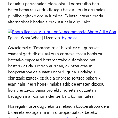
kontaktu pertsonalen bidez olatu kooperatibo berri
baten beharra azaldu dizuegu batzuri, orain eztabaida
publiko egiteko ordua iritsi da. Ekintzailetasun eredu
alternatiboak badirela erakutsi nahi dugulako.
Egilea:
What What
| Lizentzia:
by-nc-sa
Gaztelerazko “Emprendizaje” hitzak ez du guretzat
esanahi garbirik eta askotan enpresa eredu konkretu
batetako enpresari hitzarentzako eufemismo bat
besterik ez da. Horren aurrean, ekintzailetasun
kooperatiboa da sustatu nahi duguna. Badakigu
ekintzaile izateak ez duela enpresa sortzea bakarrik
esan nahi; herri honek milaka adibide ematen dizkigu
hori ulertzeko, baina proiektu horietan guztietan
badago amankomuna den zerbait, komunitatea.
Horregatik uste dugu ekintzailetasun kooperatiboa dela
bidea eta ezaugarri minimo propio batzuk beteko