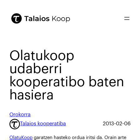
Olatukoop
udaberri
kooperatibo baten
hasiera
Orokorra
Talaios kooperatiba
2013-02-06
OlatuKoop
garatzen hasteko ordua iritsi da. Orain arte