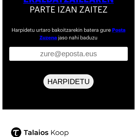
PARTE IZAN ZAITEZ
Harpidetu urtaro bakoitzarekin batera gure
Posta
Zuzena
jaso nahi baduzu
HARPIDETU