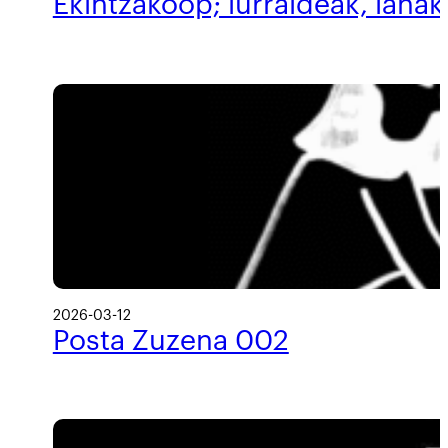
Ekintzakoop; lurraldeak, lanak
2026-03-12
Posta Zuzena 002