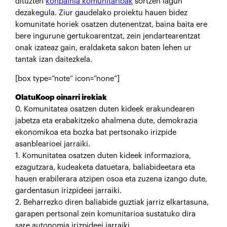
dituzten
konpainia komunitarioak
sortzen lagun
dezakegula. Ziur gaudelako proiektu hauen bidez
komunitate horiek osatzen dutenentzat, baina baita ere
bere ingurune gertukoarentzat, zein jendartearentzat
onak izateaz gain, eraldaketa sakon baten lehen ur
tantak izan daitezkela.
[box type=”note” icon=”none”]
OlatuKoop oinarri irekiak
0. Komunitatea osatzen duten kideek erakundearen
jabetza eta erabakitzeko ahalmena dute, demokrazia
ekonomikoa eta bozka bat pertsonako irizpide
asanblearioei jarraiki.
1. Komunitatea osatzen duten kideek informaziora,
ezagutzara, kudeaketa datuetara, baliabideetara eta
hauen erabilerara atzipen osoa eta zuzena izango dute,
gardentasun irizpideei jarraiki.
2. Beharrezko diren baliabide guztiak jarriz elkartasuna,
garapen pertsonal zein komunitarioa sustatuko dira
sare autonomia irizpideei jarraiki.