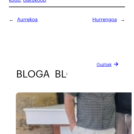
koop
, 
olatukoop
←
Aurrekoa
Hurrengoa
→
Guztiak
BLOGA
BLOGA
BLOGA