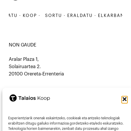
ATU · KOOP ·
SORTU · ERALDATU · ELKARBANATU ·
NON GAUDE
Aralar Plaza 1,
Solairuartea 2.
20100 Orereta-Errenteria
HARREMANETARAKO
Esperientziarik onenak eskaintzeko, cookieak eta antzeko teknologiak
Mastodon
Mail
erabiltzen ditugu gailuko informazioa gordetzeko eta/edo eskuratzeko.
Teknologia horien baimenarekin, zenbait datu prozesatu ahal izango