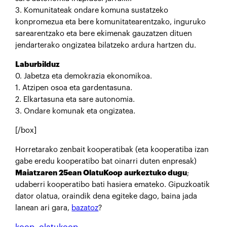
3. Komunitateak ondare komuna sustatzeko
konpromezua eta bere komunitatearentzako, inguruko
sarearentzako eta bere ekimenak gauzatzen dituen
jendarterako ongizatea bilatzeko ardura hartzen du.
Laburbilduz
0. Jabetza eta demokrazia ekonomikoa.
1. Atzipen osoa eta gardentasuna.
2. Elkartasuna eta sare autonomia.
3. Ondare komunak eta ongizatea.
[/box]
Horretarako zenbait kooperatibak (eta kooperatiba izan
gabe eredu kooperatibo bat oinarri duten enpresak)
Maiatzaren 25ean OlatuKoop aurkeztuko dugu
;
udaberri kooperatibo bati hasiera emateko. Gipuzkoatik
dator olatua, oraindik dena egiteke dago, baina jada
lanean ari gara,
bazatoz
?