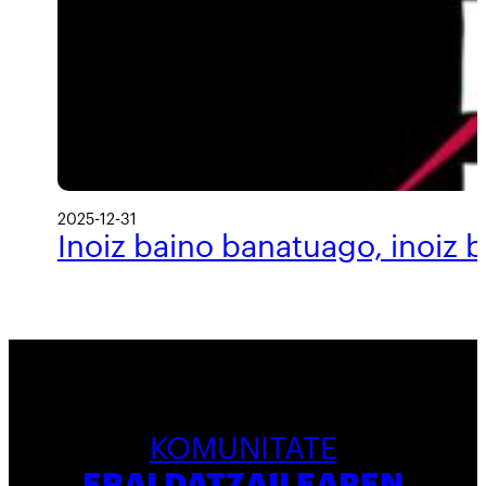
2025-12-31
Inoiz baino banatuago, inoiz 
KOMUNITATE
ERALDATZAILEAREN