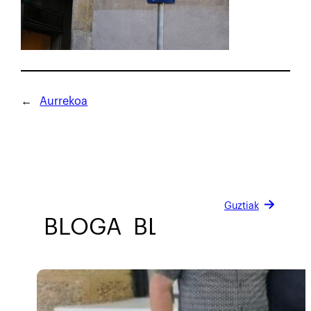
←
Aurrekoa
Guztiak
BLOGA
BLOGA
BLOGA