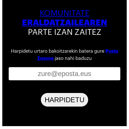
KOMUNITATE
ERALDATZAILEAREN
PARTE IZAN ZAITEZ
Harpidetu urtaro bakoitzarekin batera gure
Posta
Zuzena
jaso nahi baduzu
HARPIDETU