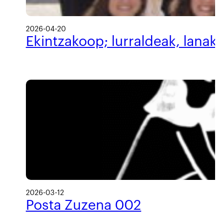
2026-04-20
Ekintzakoop; lurraldeak, lanak
2026-03-12
Posta Zuzena 002