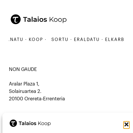
ANATU · KOOP ·
SORTU · ERALDATU · ELKARBANATU
NON GAUDE
Aralar Plaza 1,
Solairuartea 2.
20100 Orereta-Errenteria
HARREMANETARAKO