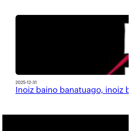
2025-12-31
Inoiz baino banatuago, inoiz 