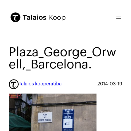
Plaza_George_Orw
ell,_Barcelona.
Talaios kooperatiba
2014-03-19