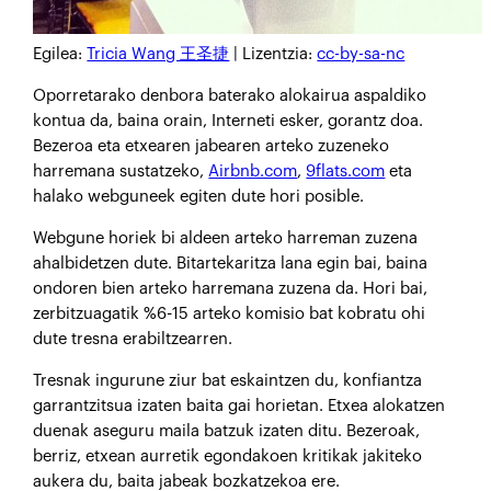
Egilea:
Tricia Wang 王圣捷
| Lizentzia:
cc-by-sa-nc
Oporretarako denbora baterako alokairua aspaldiko
kontua da, baina orain, Interneti esker, gorantz doa.
Bezeroa eta etxearen jabearen arteko zuzeneko
harremana sustatzeko,
Airbnb.com
,
9flats.com
eta
halako webguneek egiten dute hori posible.
Webgune horiek bi aldeen arteko harreman zuzena
ahalbidetzen dute. Bitartekaritza lana egin bai, baina
ondoren bien arteko harremana zuzena da. Hori bai,
zerbitzuagatik %6-15 arteko komisio bat kobratu ohi
dute tresna erabiltzearren.
Tresnak ingurune ziur bat eskaintzen du, konfiantza
garrantzitsua izaten baita gai horietan. Etxea alokatzen
duenak aseguru maila batzuk izaten ditu. Bezeroak,
berriz, etxean aurretik egondakoen kritikak jakiteko
aukera du, baita jabeak bozkatzekoa ere.