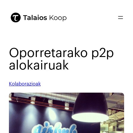
Oporretarako p2p
alokairuak
Kolaborazioak