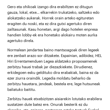
Gero eta ohikoak izango dira erabiltzen ez ditugun
gauza, lokal, etxe… elkarrekin trukatzeko, saltzeko edo
alokatzeko aukerak. Horrek orain arteko egituretan
eragiten du noski, eta ez dira gutxi agertuko diren
zailtasunak. Kasu honetan, argi dago hotelen enpresa
handien lobby-ek era honetako alokairu moten aurka
agertuko direla.
Normalean jendartea baino mantsoagoak diren legeek
ere zenbait arazo sor ditzakete. Espainian, adibidez, HEL
Hiri Errentamenduen Legea aldatzeko proposamenek
zerbitzu hauei trabak jar diezazkiekete. Dirudienez,
erkidegoen esku geldituko dira erabakiak, baina ez da
ezer ziurra oraindik. Legedia moldatu beharko da
zerbitzu hauetara, jendeak, bestela ere, lege hutsuneak
baliatuko baititu.
Zerbitzu hauek etxebizitzen aisiarekin lotutako erabilera
sustatzen dute batez ere. Onurak besterik ez du