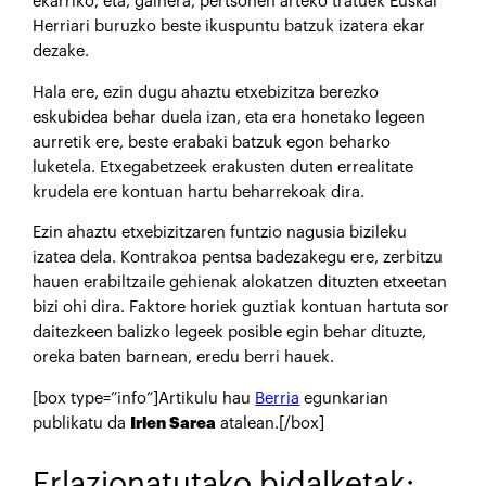
ekarriko, eta, gainera, pertsonen arteko tratuek Euskal
Herriari buruzko beste ikuspuntu batzuk izatera ekar
dezake.
Hala ere, ezin dugu ahaztu etxebizitza berezko
eskubidea behar duela izan, eta era honetako legeen
aurretik ere, beste erabaki batzuk egon beharko
luketela. Etxegabetzeek erakusten duten errealitate
krudela ere kontuan hartu beharrekoak dira.
Ezin ahaztu etxebizitzaren funtzio nagusia bizileku
izatea dela. Kontrakoa pentsa badezakegu ere, zerbitzu
hauen erabiltzaile gehienak alokatzen dituzten etxeetan
bizi ohi dira. Faktore horiek guztiak kontuan hartuta sor
daitezkeen balizko legeek posible egin behar dituzte,
oreka baten barnean, eredu berri hauek.
[box type=”info”]Artikulu hau
Berria
egunkarian
publikatu da
Irlen Sarea
atalean.[/box]
Erlazionatutako bidalketak: