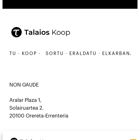
U · KOOP ·
SORTU · ERALDATU · ELKARBANATU · K
NON GAUDE
Aralar Plaza 1,
Solairuartea 2.
20100 Orereta-Errenteria