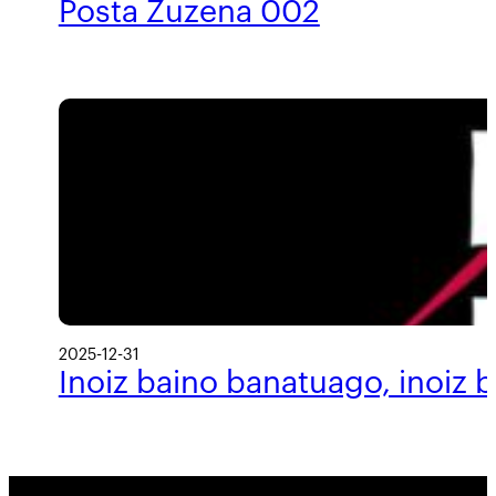
Posta Zuzena 002
2025-12-31
Inoiz baino banatuago, inoiz 