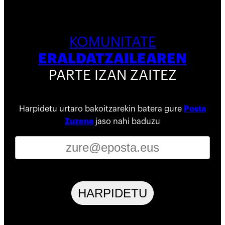
KOMUNITATE
ERALDATZAILEAREN
PARTE IZAN ZAITEZ
Harpidetu urtaro bakoitzarekin batera gure
Posta
Zuzena
jaso nahi baduzu
HARPIDETU