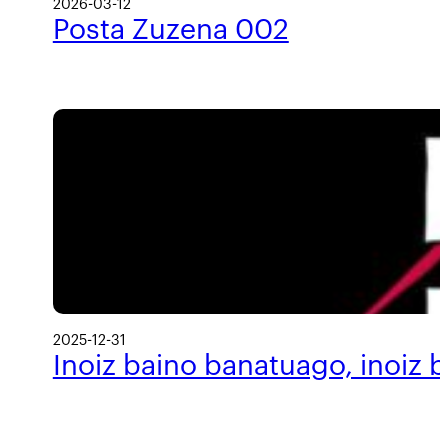
2026-03-12
Posta Zuzena 002
2025-12-31
Inoiz baino banatuago, inoiz 