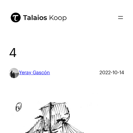
4
Yeray Gascón
2022-10-14