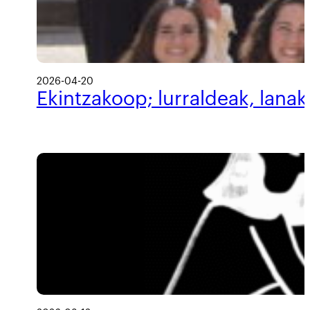
2026-04-20
Ekintzakoop; lurraldeak, lanak