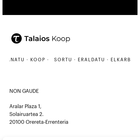
BANATU · KOOP ·
SORTU · ERALDATU · ELKARBANATU
NON GAUDE
Aralar Plaza 1,
Solairuartea 2.
20100 Orereta-Errenteria