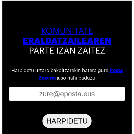
KOMUNITATE
ERALDATZAILEAREN
PARTE IZAN ZAITEZ
Harpidetu urtaro bakoitzarekin batera gure
Posta
Zuzena
jaso nahi baduzu
HARPIDETU