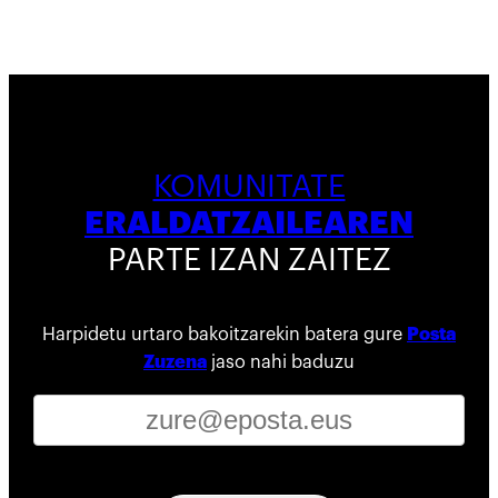
KOMUNITATE
ERALDATZAILEAREN
PARTE IZAN ZAITEZ
Harpidetu urtaro bakoitzarekin batera gure
Posta
Zuzena
jaso nahi baduzu