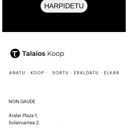
HARPIDETU
ARBANATU · KOOP ·
SORTU · ERALDATU · ELKARBAN
NON GAUDE
Aralar Plaza 1,
Solairuartea 2.