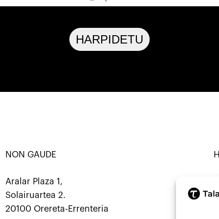
HARPIDETU
NON GAUDE
RBANATU · KOOP ·
SORTU · ERALDATU · ELKARB
Mastod
Aralar Plaza 1,
Solairuartea 2.
9
20100 Orereta-Errenteria
i