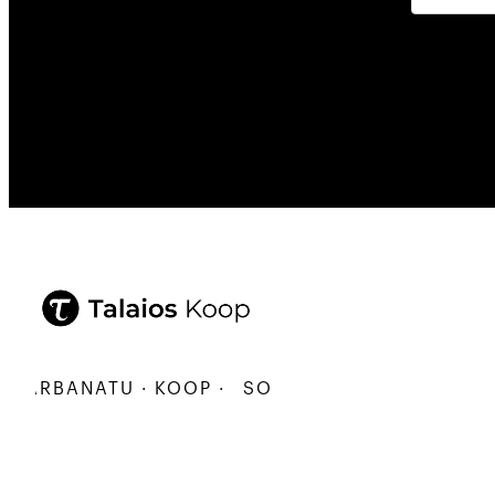
KARBANATU · KOOP ·
SORTU · ERALDATU · ELKA