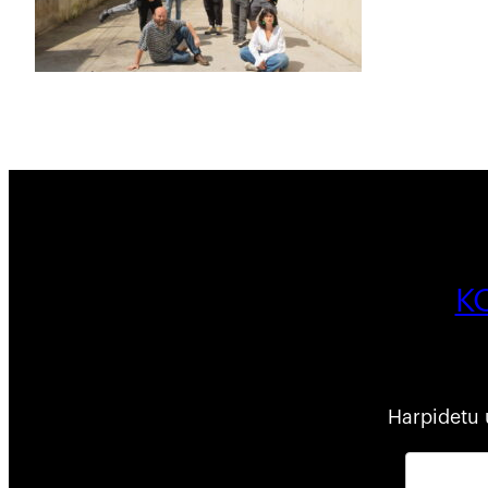
K
Harpidetu 