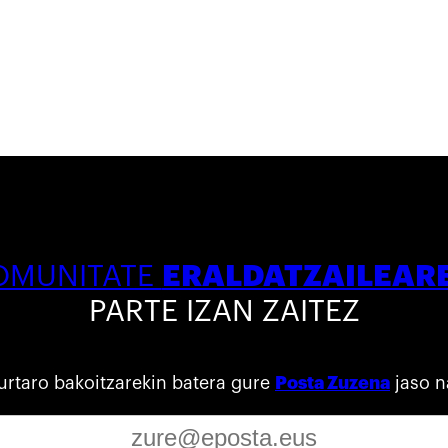
ERALDATZAILEAR
OMUNITATE
PARTE IZAN ZAITEZ
urtaro bakoitzarekin batera gure
Posta Zuzena
jaso n