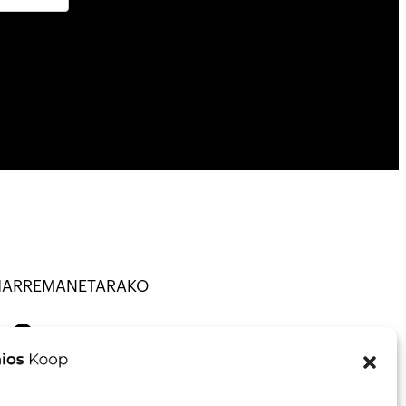
HARREMANETARAKO
ANATU · KOOP ·
on
Mail
43013297
nfo@talaios.coop