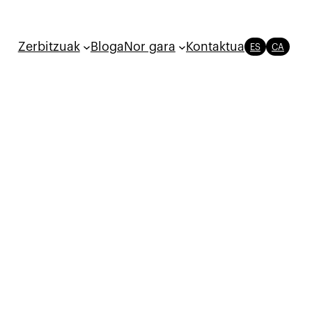
Zerbitzuak
Bloga
Nor gara
Kontaktua
ES
CA