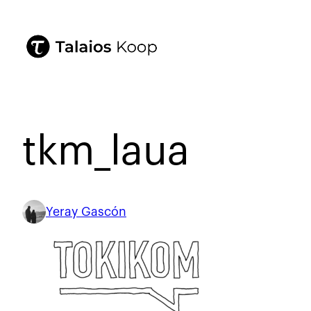
tkm_laua
Yeray Gascón