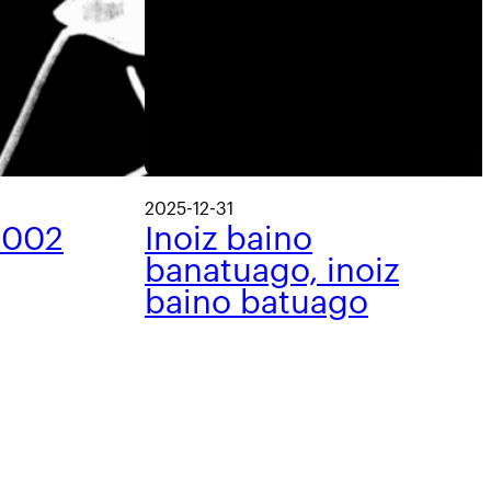
2025-12-31
 002
Inoiz baino
banatuago, inoiz
baino batuago