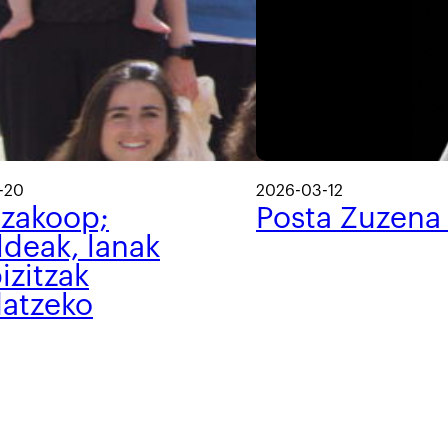
-20
2026-03-12
tzakoop;
Posta Zuzena
ldeak, lanak
izitzak
datzeko