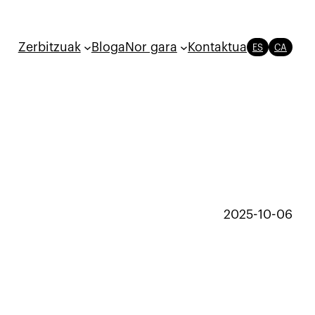
Zerbitzuak
Bloga
Nor gara
Kontaktua
ES
CA
2025-10-06