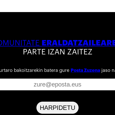
ERALDATZAILEAR
OMUNITATE
PARTE IZAN ZAITEZ
urtaro bakoitzarekin batera gure
Posta Zuzena
jaso n
HARPIDETU