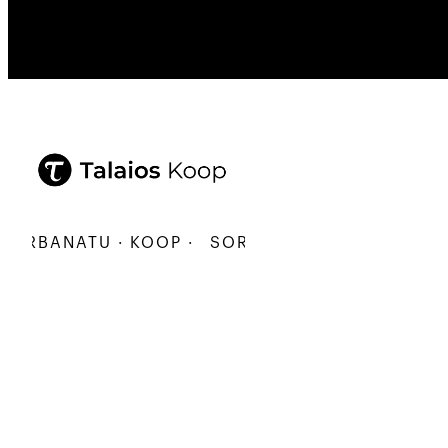
RBANATU · KOOP ·
SORTU · ERALDATU · ELKARB