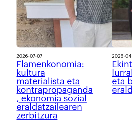
2026-07-07
2026-04
Flamenkonomia:
Ekin
kultura
lurra
materialista eta
eta b
kontrapropaganda
eral
, ekonomia sozial
eraldatzailearen
zerbitzura