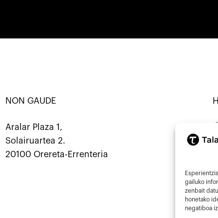
NON GAUDE
ANATU · KOOP ·
SORTU · ERALDATU · ELKARBANA
Mastod
Aralar Plaza 1,
Solairuartea 2.
9
20100 Orereta-Errenteria
i
Esperientzia
gailuko inf
zenbait datu
honetako ide
negatiboa iz