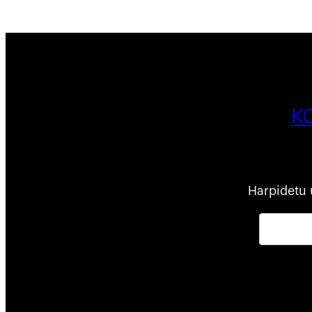
K
Harpidetu 