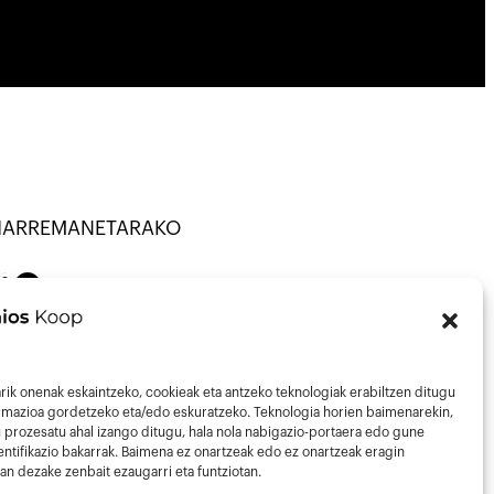
HARREMANETARAKO
TU · KOOP ·
on
Mail
43013297
nfo@talaios.coop
rik onenak eskaintzeko, cookieak eta antzeko teknologiak erabiltzen ditugu
ormazioa gordetzeko eta/edo eskuratzeko. Teknologia horien baimenarekin,
 prozesatu ahal izango ditugu, hala nola nabigazio-portaera edo gune
ntifikazio bakarrak. Baimena ez onartzeak edo ez onartzeak eragin
an dezake zenbait ezaugarri eta funtziotan.