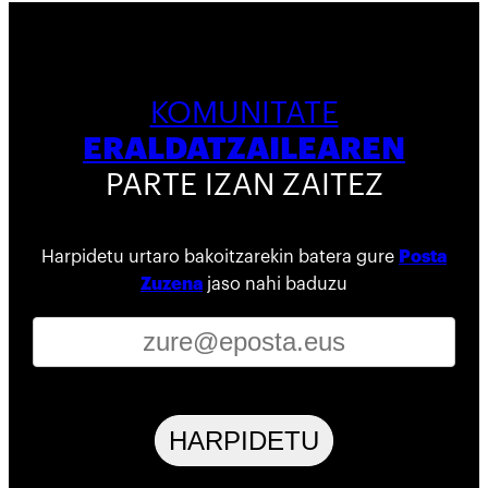
KOMUNITATE
ERALDATZAILEAREN
PARTE IZAN ZAITEZ
Harpidetu urtaro bakoitzarekin batera gure
Posta
Zuzena
jaso nahi baduzu
HARPIDETU