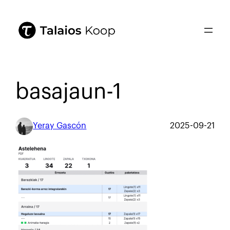
basajaun-1
Yeray Gascón
2025-09-21