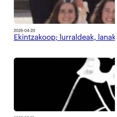
2026-04-20
Ekintzakoop; lurraldeak, lanak