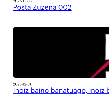
2026-03-12
Posta Zuzena 002
2025-12-31
Inoiz baino banatuago, inoiz 