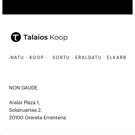
BANATU · KOOP ·
SORTU · ERALDATU · ELKARBANAT
NON GAUDE
Aralar Plaza 1,
Solairuartea 2.
20100 Orereta-Errenteria