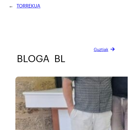
←
TORREKUA
Guztiak
BLOGA
BLOGA
BLOGA