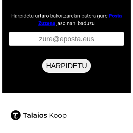
Harpidetu urtaro bakoitzarekin batera gure
Posta
Zuzena
jaso nahi baduzu
HARPIDETU