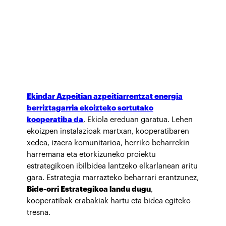
Ekindar Azpeitian azpeitiarrentzat energia
berriztagarria ekoizteko sortutako
kooperatiba da
, Ekiola ereduan garatua. Lehen
ekoizpen instalazioak martxan, kooperatibaren
xedea, izaera komunitarioa, herriko beharrekin
harremana eta etorkizuneko proiektu
estrategikoen ibilbidea lantzeko elkarlanean aritu
gara. Estrategia marrazteko beharrari erantzunez,
Bide-orri Estrategikoa landu dugu
,
kooperatibak erabakiak hartu eta bidea egiteko
tresna.