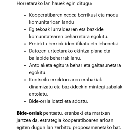
Horretarako lan hauek egin ditugu:
Kooperatibaren xedea berrikusi eta modu
komunitarioan landu
Egitekoak lurraldearen eta bazkide
komunitatearen beharretara egokitu.
Proiektu berriak identifikatu eta lehenetsi.
Datozen urteetarako ekintza plana eta
baliabide beharrak lanu.
Antolaketa egitura behar eta gaitasunetara
egokitu.
Kontseilu errektorearen erabakiak
dinamizatu eta bazkideekin mintegi zabalak
antolatu.
Bide-orria idatzi eta adostu.
Bide-orriak
pentsatu, eranbaki eta martxan
jartzea da, estrategia kooperatiboaren arloan
egiten dugun lan zerbitzu proposamenetako bat.