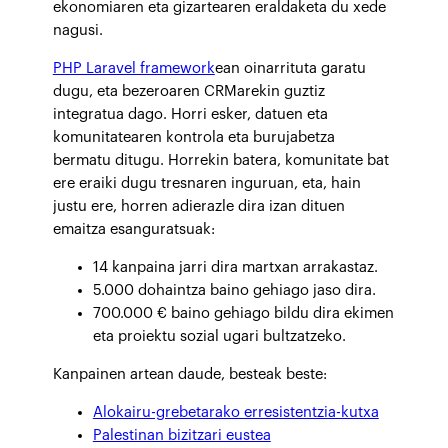
ekonomiaren eta gizartearen eraldaketa du xede
nagusi.
PHP Laravel framework
ean oinarrituta garatu
dugu, eta bezeroaren CRMarekin guztiz
integratua dago. Horri esker, datuen eta
komunitatearen kontrola eta burujabetza
bermatu ditugu. Horrekin batera, komunitate bat
ere eraiki dugu tresnaren inguruan, eta, hain
justu ere, horren adierazle dira izan dituen
emaitza esanguratsuak:
14 kanpaina jarri dira martxan arrakastaz.
5.000 dohaintza baino gehiago jaso dira.
700.000 € baino gehiago bildu dira ekimen
eta proiektu sozial ugari bultzatzeko.
Kanpainen artean daude, besteak beste:
Alokairu-grebetarako erresistentzia-kutxa
Palestinan bizitzari eustea