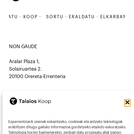
ATU · KOOP ·
SORTU · ERALDATU · ELKARBANATU ·
NON GAUDE
Aralar Plaza 1,
Solairuartea 2.
20100 Orereta-Errenteria
HARREMANETARAKO
Esperientziarik onenak eskaintzeko, cookieak eta antzeko teknologiak
Mastodon
Mail
erabiltzen ditugu gailuko informazioa gordetzeko eta/edo eskuratzeko.
Teknologia horien baimenarekin, zenbait datu prozesatu ahal izango