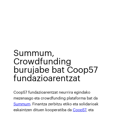
Summum,
Crowdfunding
burujabe bat Coop57
fundazioarentzat
Coop57 fundazioarentzat neurrira egindako
mezenasgo eta crowdfunding plataforma bat da
Summum
. Finantza zerbitzu etiko eta solidarioak
eskaintzen dituen kooperatiba da
Coop57
, eta