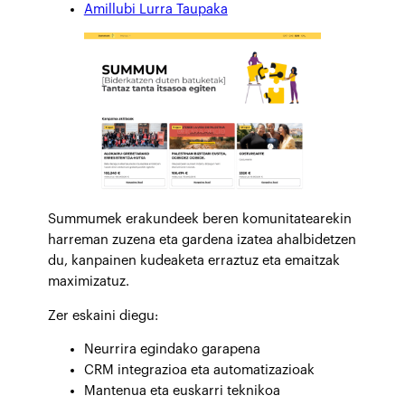
Amillubi Lurra Taupaka
Summumek erakundeek beren komunitatearekin
harreman zuzena eta gardena izatea ahalbidetzen
du, kanpainen kudeaketa erraztuz eta emaitzak
maximizatuz.
Zer eskaini diegu:
Neurrira egindako garapena
CRM integrazioa eta automatizazioak
Mantenua eta euskarri teknikoa