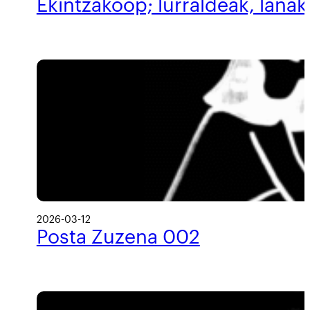
Ekintzakoop; lurraldeak, lanak
2026-03-12
Posta Zuzena 002