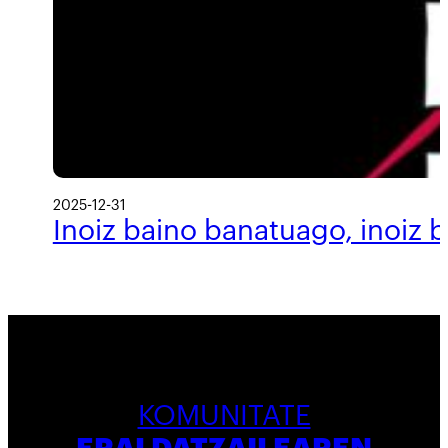
2025-12-31
Inoiz baino banatuago, inoiz 
KOMUNITATE