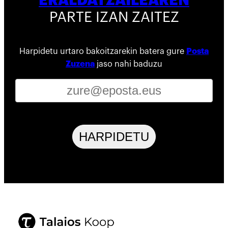
ERALDATZAILEAREN
PARTE IZAN ZAITEZ
Harpidetu urtaro bakoitzarekin batera gure
Posta
Zuzena
jaso nahi baduzu
HARPIDETU