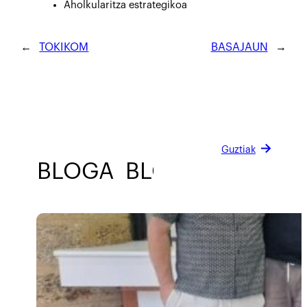
Aholkularitza estrategikoa
←
TOKIKOM
BASAJAUN
→
Guztiak
BLOGA
BLOGA
BLOGA