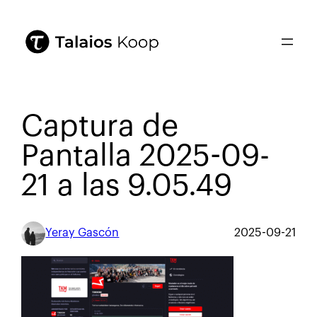
Captura de
Pantalla 2025-09-
21 a las 9.05.49
Yeray Gascón
2025-09-21