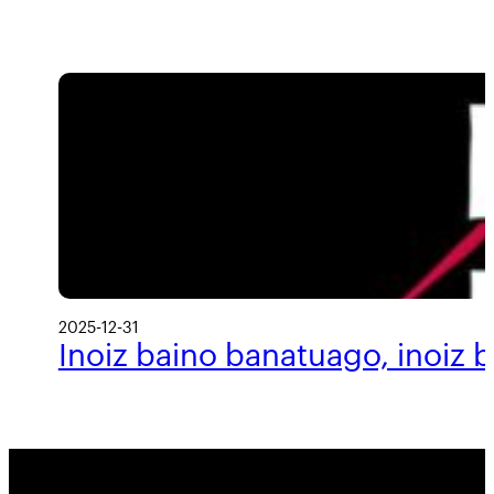
2025-12-31
Inoiz baino banatuago, inoiz 