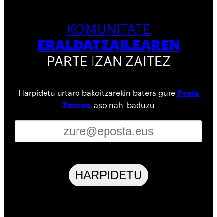
KOMUNITATE
ERALDATZAILEAREN
PARTE IZAN ZAITEZ
Harpidetu urtaro bakoitzarekin batera gure
Posta
Zuzena
jaso nahi baduzu
HARPIDETU