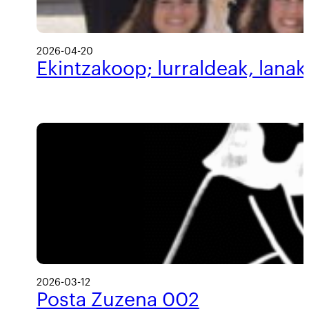
2026-04-20
Ekintzakoop; lurraldeak, lanak
2026-03-12
Posta Zuzena 002