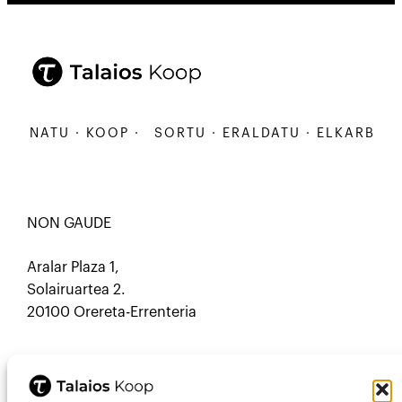
ANATU · KOOP ·
SORTU · ERALDATU · ELKARBANATU
NON GAUDE
Aralar Plaza 1,
Solairuartea 2.
20100 Orereta-Errenteria