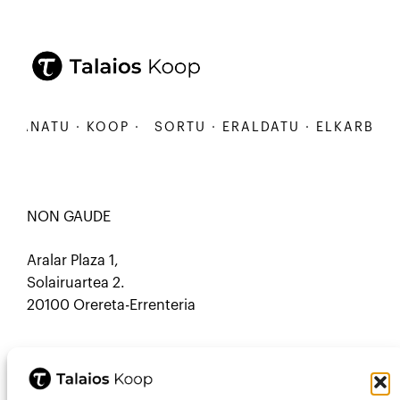
ANATU · KOOP ·
SORTU · ERALDATU · ELKARBANATU
NON GAUDE
Aralar Plaza 1,
Solairuartea 2.
20100 Orereta-Errenteria