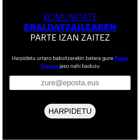
KOMUNITATE
ERALDATZAILEAREN
PARTE IZAN ZAITEZ
Harpidetu urtaro bakoitzarekin batera gure
Posta
Zuzena
jaso nahi baduzu
HARPIDETU