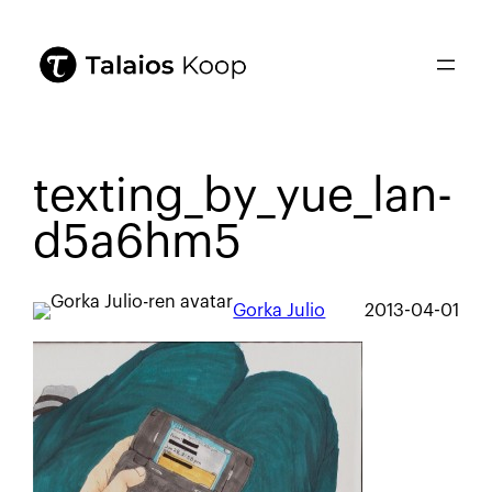
texting_by_yue_lan-
d5a6hm5
Gorka Julio
2013-04-01