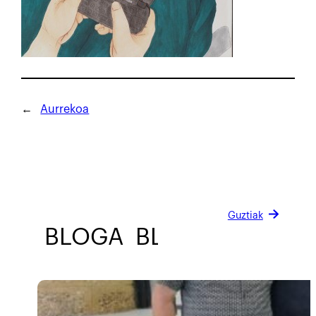
←
Aurrekoa
Guztiak
BLOGA
BLOGA
BLOGA