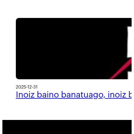
2025-12-31
Inoiz baino banatuago, inoiz 