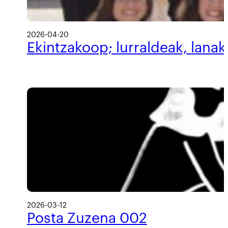
2026-04-20
Ekintzakoop; lurraldeak, lanak
2026-03-12
Posta Zuzena 002