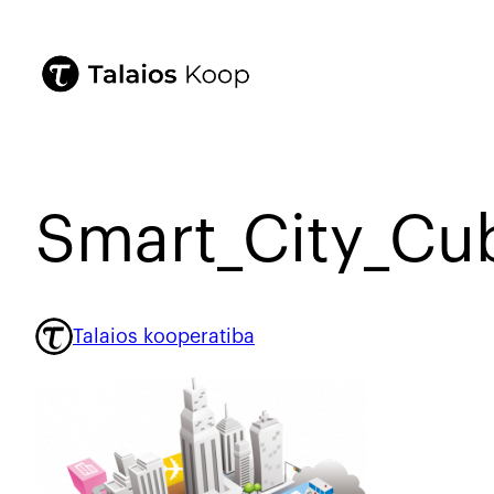
Smart_City_Cu
Talaios kooperatiba