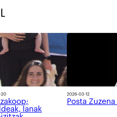
LOGA
BLOGA
-20
2026-03-12
tzakoop;
Posta Zuzena
ldeak, lanak
izitzak