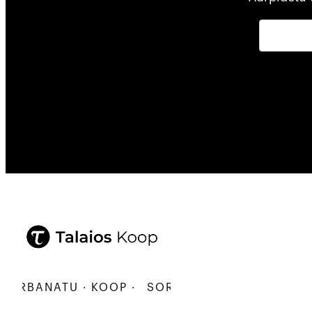
RBANATU · KOOP ·
SORTU · ERALDATU · ELKARB