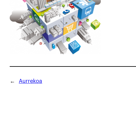
←
Aurrekoa