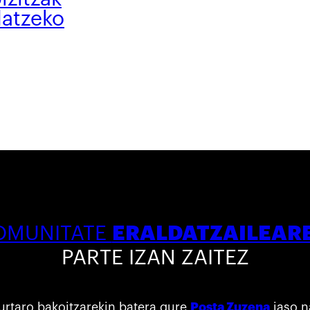
datzeko
ERALDATZAILEAR
OMUNITATE
PARTE IZAN ZAITEZ
urtaro bakoitzarekin batera gure
Posta Zuzena
jaso n