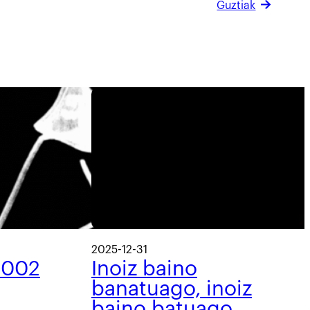
Guztiak
2025-12-31
 002
Inoiz baino
banatuago, inoiz
baino batuago