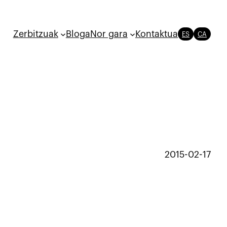
Zerbitzuak
Bloga
Nor gara
Kontaktua
ES
CA
2015-02-17