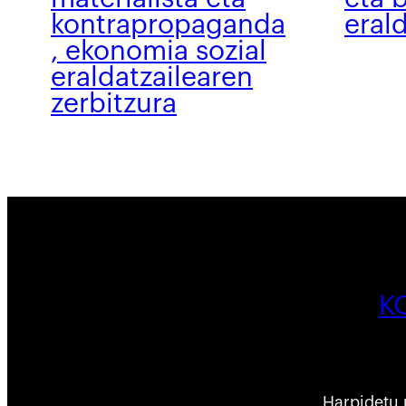
kontrapropaganda
eral
, ekonomia sozial
eraldatzailearen
zerbitzura
K
Harpidetu 