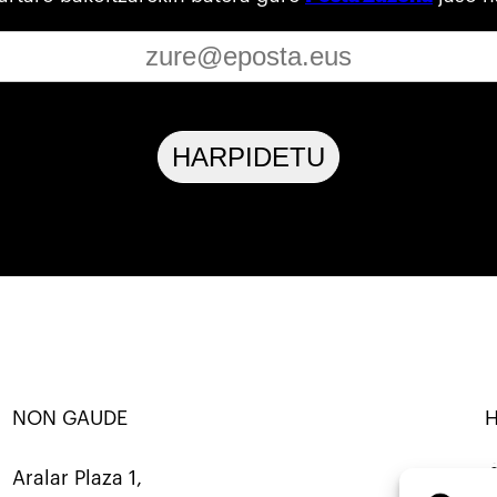
HARPIDETU
NON GAUDE
ANATU · KOOP ·
SORTU · ERALDATU · ELKARBANA
Mastod
Aralar Plaza 1,