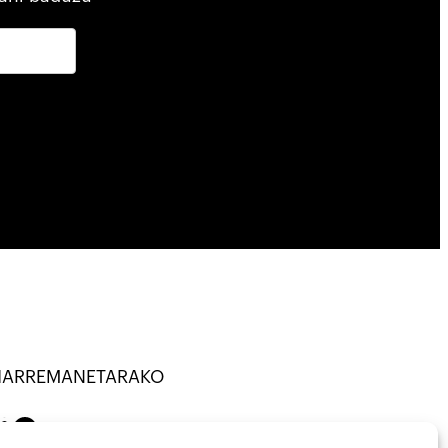
HARREMANETARAKO
TU · KOOP ·
on
Mail