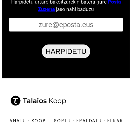
Harpidetu urtaro bakoitzarekin batera gure
Posta
Zuzena
jaso nahi baduzu
HARPIDETU
ARBANATU · KOOP ·
SORTU · ERALDATU · ELKARBANA