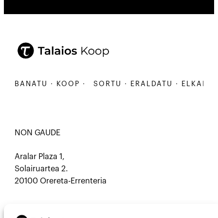
KARBANATU · KOOP ·
SORTU · ERALDATU · ELKARBA
NON GAUDE
Aralar Plaza 1,
Solairuartea 2.
20100 Orereta-Errenteria