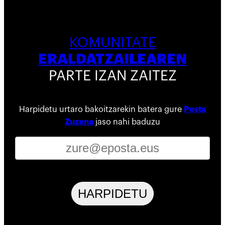
KOMUNITATE
ERALDATZAILEAREN
PARTE IZAN ZAITEZ
Harpidetu urtaro bakoitzarekin batera gure
Posta
Zuzena
jaso nahi baduzu
HARPIDETU