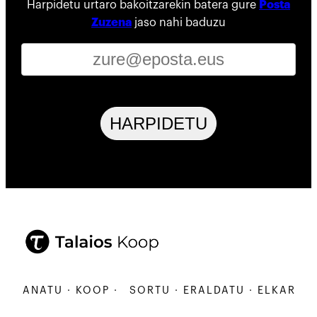
Harpidetu urtaro bakoitzarekin batera gure
Posta
Zuzena
jaso nahi baduzu
HARPIDETU
ARBANATU · KOOP ·
SORTU · ERALDATU · ELKARBANA