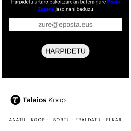
Harpidetu urtaro bakoitzarekin batera gure
Posta
Zuzena
jaso nahi baduzu
HARPIDETU
ARBANATU · KOOP ·
SORTU · ERALDATU · ELKARBANA