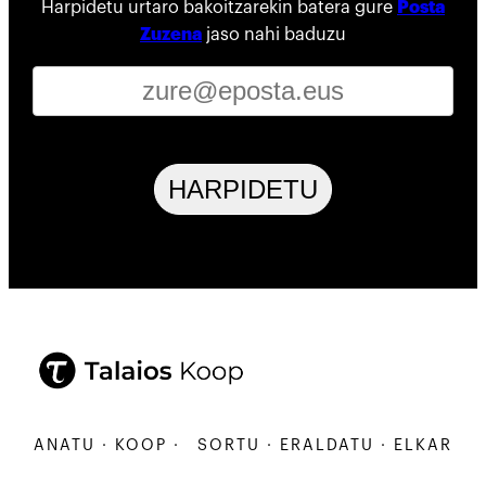
Harpidetu urtaro bakoitzarekin batera gure
Posta
Zuzena
jaso nahi baduzu
HARPIDETU
ARBANATU · KOOP ·
SORTU · ERALDATU · ELKARBANA