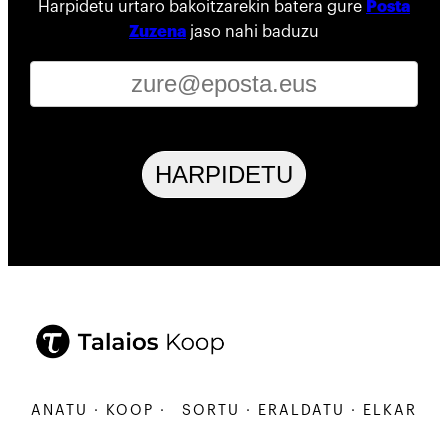
Harpidetu urtaro bakoitzarekin batera gure
Posta
Zuzena
jaso nahi baduzu
HARPIDETU
ARBANATU · KOOP ·
SORTU · ERALDATU · ELKARBANA