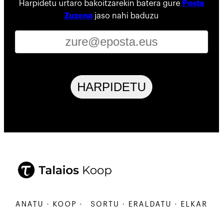
Harpidetu urtaro bakoitzarekin batera gure
Posta
Zuzena
jaso nahi baduzu
HARPIDETU
RBANATU · KOOP ·
SORTU · ERALDATU · ELKARBANA