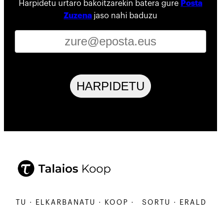
Harpidetu urtaro bakoitzarekin batera gure
Posta
Zuzena
jaso nahi baduzu
HARPIDETU
DATU · ELKARBANATU · KOOP ·
SORTU · ERALDATU 