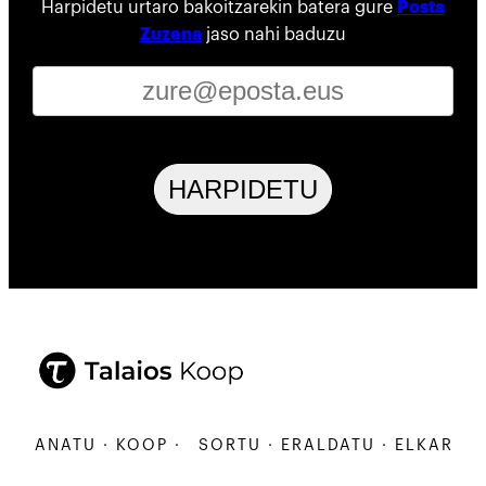
Harpidetu urtaro bakoitzarekin batera gure
Posta
Zuzena
jaso nahi baduzu
HARPIDETU
ARBANATU · KOOP ·
SORTU · ERALDATU · ELKARBANA