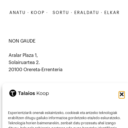
ARBANATU · KOOP ·
SORTU · ERALDATU · ELKARBAN
NON GAUDE
Aralar Plaza 1,
Solairuartea 2.
20100 Orereta-Errenteria
HARREMANETARAKO
Esperientziarik onenak eskaintzeko, cookieak eta antzeko teknologiak
Mastodon
Mail
erabiltzen ditugu gailuko informazioa gordetzeko eta/edo eskuratzeko.
Teknologia horien baimenarekin, zenbait datu prozesatu ahal izango