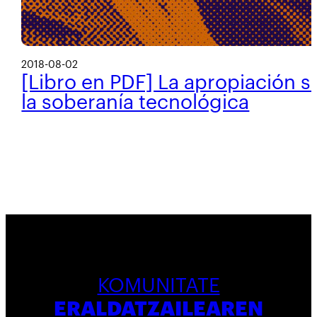
2018-08-02
[Libro en PDF] La apropiación s
la soberanía tecnológica
KOMUNITATE
ERALDATZAILEAREN