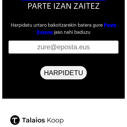
PARTE IZAN ZAITEZ
Harpidetu urtaro bakoitzarekin batera gure
Posta
Zuzena
jaso nahi baduzu
HARPIDETU