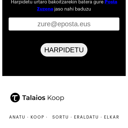
Harpidetu urtaro bakoitzarekin batera gure
Posta
Zuzena
jaso nahi baduzu
HARPIDETU
ARBANATU · KOOP ·
SORTU · ERALDATU · ELKARBAN