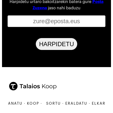
Harpidetu urtaro bakoitzarekin batera gure
Posta
Zuzena
jaso nahi baduzu
HARPIDETU
ARBANATU · KOOP ·
SORTU · ERALDATU · ELKARBANA