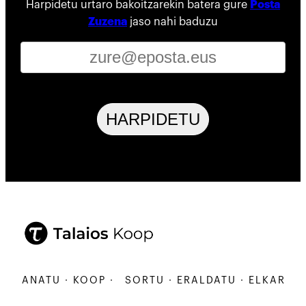
Harpidetu urtaro bakoitzarekin batera gure
Posta
Zuzena
jaso nahi baduzu
HARPIDETU
ARBANATU · KOOP ·
SORTU · ERALDATU · ELKARBANA