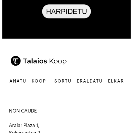
HARPIDETU
RBANATU · KOOP ·
SORTU · ERALDATU · ELKARBANA
NON GAUDE
Aralar Plaza 1,
Solairuartea 2.