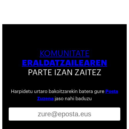
KOMUNITATE
ERALDATZAILEAREN
PARTE IZAN ZAITEZ
Harpidetu urtaro bakoitzarekin batera gure
Posta
Zuzena
jaso nahi baduzu