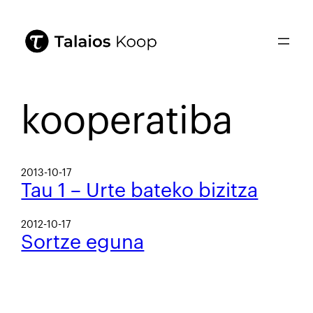
kooperatiba
2013-10-17
Tau 1 – Urte bateko bizitza
2012-10-17
Sortze eguna