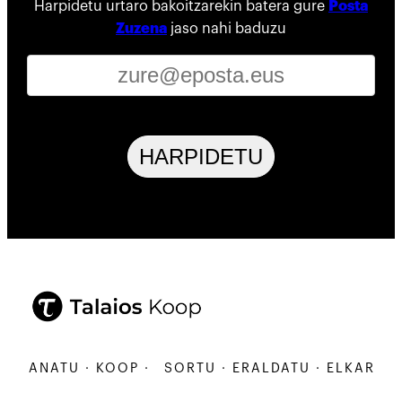
Harpidetu urtaro bakoitzarekin batera gure
Posta
Zuzena
jaso nahi baduzu
HARPIDETU
ARBANATU · KOOP ·
SORTU · ERALDATU · ELKARBANA