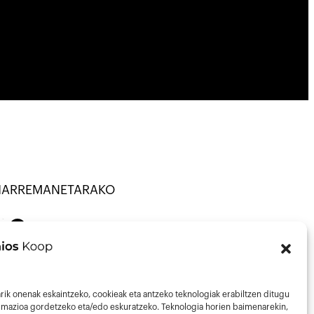
HARREMANETARAKO
ANATU · KOOP ·
on
Mail
43013297
nfo@talaios.coop
rik onenak eskaintzeko, cookieak eta antzeko teknologiak erabiltzen ditugu
ormazioa gordetzeko eta/edo eskuratzeko. Teknologia horien baimenarekin,