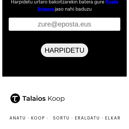
Harpidetu urtaro bakoitzarekin batera gure
Posta
Zuzena
jaso nahi baduzu
HARPIDETU
ARBANATU · KOOP ·
SORTU · ERALDATU · ELKARBANA