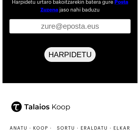
Harpidetu urtaro bakoitzarekin batera gure
Posta
Zuzena
jaso nahi baduzu
HARPIDETU
ARBANATU · KOOP ·
SORTU · ERALDATU · ELKARBANA