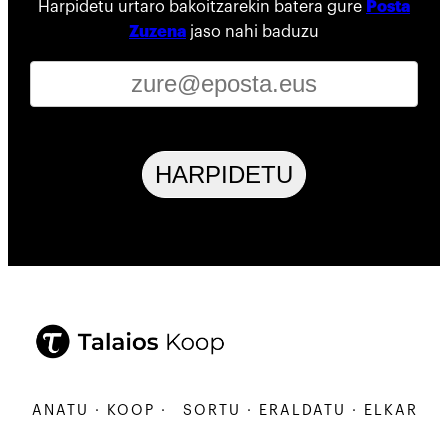
Harpidetu urtaro bakoitzarekin batera gure
Posta
Zuzena
jaso nahi baduzu
HARPIDETU
ARBANATU · KOOP ·
SORTU · ERALDATU · ELKARBANA