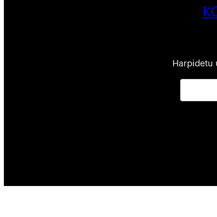
K
Harpidetu 