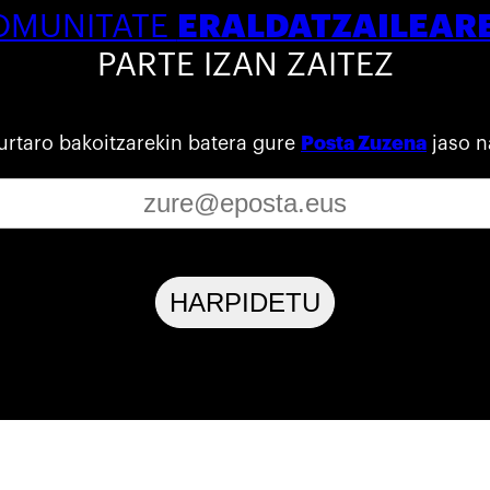
ERALDATZAILEAR
OMUNITATE
PARTE IZAN ZAITEZ
urtaro bakoitzarekin batera gure
Posta Zuzena
jaso n
HARPIDETU