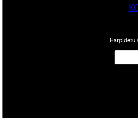
K
Harpidetu 