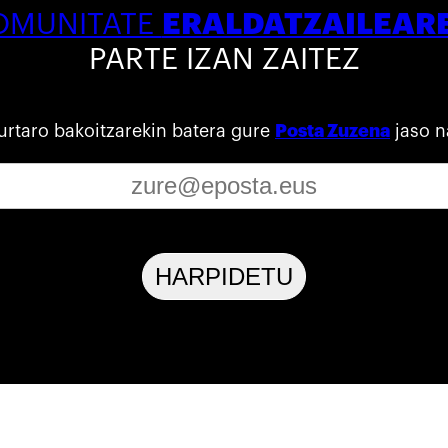
ERALDATZAILEAR
OMUNITATE
PARTE IZAN ZAITEZ
urtaro bakoitzarekin batera gure
Posta Zuzena
jaso n
HARPIDETU