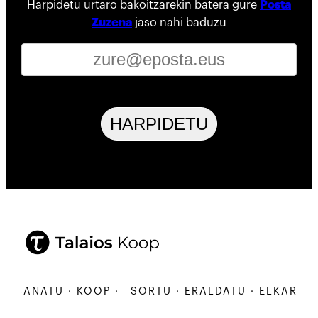
Harpidetu urtaro bakoitzarekin batera gure
Posta
Zuzena
jaso nahi baduzu
HARPIDETU
ARBANATU · KOOP ·
SORTU · ERALDATU · ELKARBANA