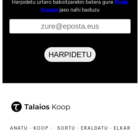
Harpidetu urtaro bakoitzarekin batera gure
Posta
Zuzena
jaso nahi baduzu
HARPIDETU
RBANATU · KOOP ·
SORTU · ERALDATU · ELKARBANA