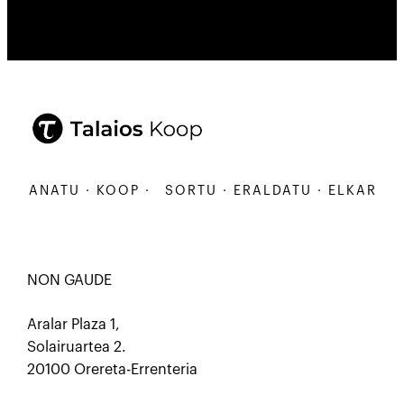
RBANATU · KOOP ·
SORTU · ERALDATU · ELKARBANA
NON GAUDE
Aralar Plaza 1,
Solairuartea 2.
20100 Orereta-Errenteria