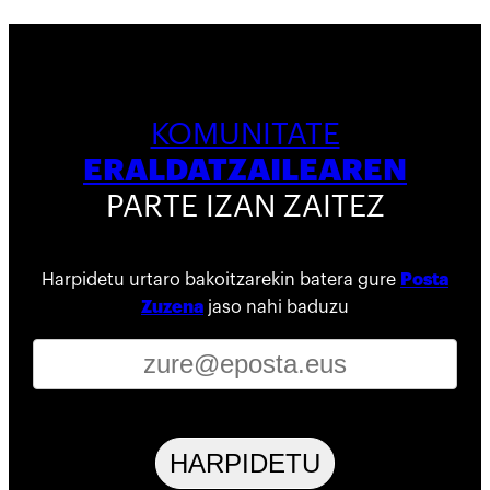
KOMUNITATE
ERALDATZAILEAREN
PARTE IZAN ZAITEZ
Harpidetu urtaro bakoitzarekin batera gure
Posta
Zuzena
jaso nahi baduzu
HARPIDETU