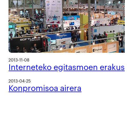
2013-11-08
Interneteko egitasmoen erakus
2013-04-25
Konpromisoa airera