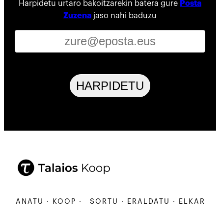
Harpidetu urtaro bakoitzarekin batera gure
Posta
Zuzena
jaso nahi baduzu
HARPIDETU
ARBANATU · KOOP ·
SORTU · ERALDATU · ELKARBAN