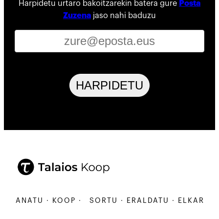
Harpidetu urtaro bakoitzarekin batera gure
Posta
Zuzena
jaso nahi baduzu
HARPIDETU
ARBANATU · KOOP ·
SORTU · ERALDATU · ELKARBANA