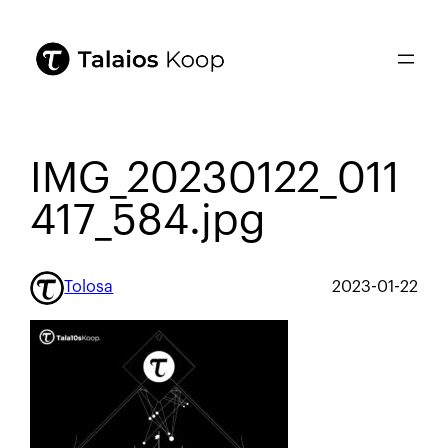
IMG_20230122_011
417_584.jpg
Tolosa
2023-01-22