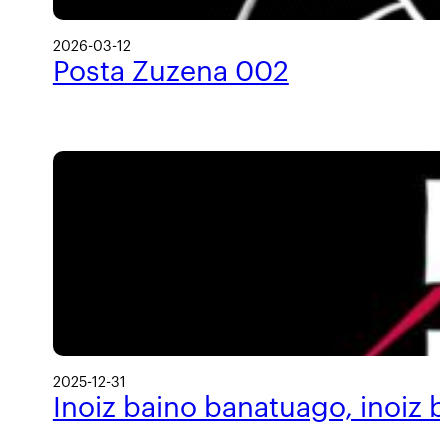
2026-03-12
Posta Zuzena 002
2025-12-31
Inoiz baino banatuago, inoiz 