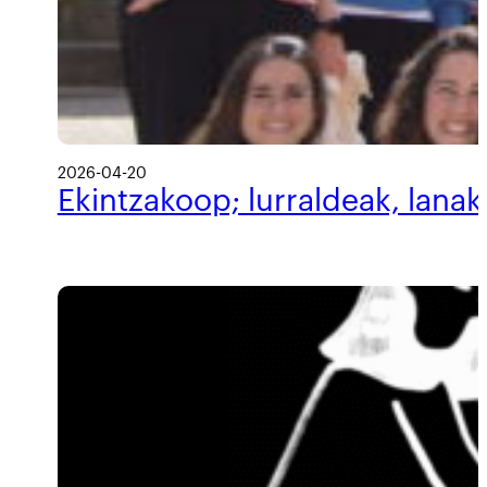
2026-04-20
Ekintzakoop; lurraldeak, lanak