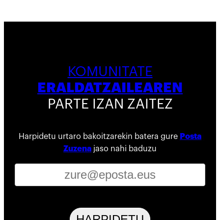
KOMUNITATE
ERALDATZAILEAREN
PARTE IZAN ZAITEZ
Harpidetu urtaro bakoitzarekin batera gure
Posta
Zuzena
jaso nahi baduzu
HARPIDETU