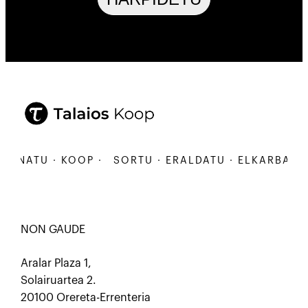
ANATU · KOOP ·
SORTU · ERALDATU · ELKARBANATU
NON GAUDE
Aralar Plaza 1,
Solairuartea 2.
20100 Orereta-Errenteria