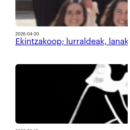
2026-04-20
Ekintzakoop; lurraldeak, lanak