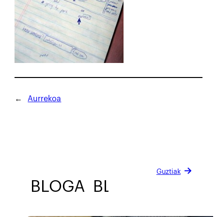
←
Aurrekoa
Guztiak
BLOGA
BLOGA
BLOGA