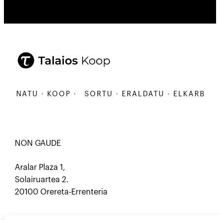
ANATU · KOOP ·
SORTU · ERALDATU · ELKARBANATU
NON GAUDE
Aralar Plaza 1,
Solairuartea 2.
20100 Orereta-Errenteria