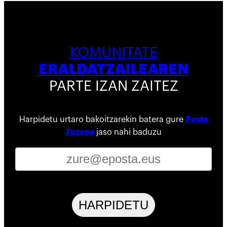
KOMUNITATE
ERALDATZAILEAREN
PARTE IZAN ZAITEZ
Harpidetu urtaro bakoitzarekin batera gure
Posta
Zuzena
jaso nahi baduzu
HARPIDETU