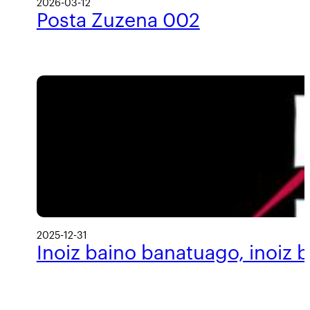
2026-03-12
Posta Zuzena 002
2025-12-31
Inoiz baino banatuago, inoiz 