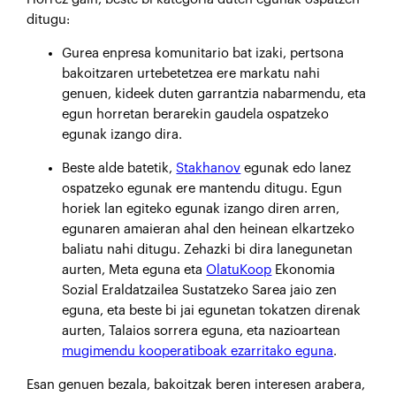
ditugu:
Gurea enpresa komunitario bat izaki, pertsona
bakoitzaren urtebetetzea ere markatu nahi
genuen, kideek duten garrantzia nabarmendu, eta
egun horretan berarekin gaudela ospatzeko
egunak izango dira.
Beste alde batetik,
Stakhanov
egunak edo lanez
ospatzeko egunak ere mantendu ditugu. Egun
horiek lan egiteko egunak izango diren arren,
egunaren amaieran ahal den heinean elkartzeko
baliatu nahi ditugu. Zehazki bi dira lanegunetan
aurten, Meta eguna eta
OlatuKoop
Ekonomia
Sozial Eraldatzailea Sustatzeko Sarea jaio zen
eguna, eta beste bi jai egunetan tokatzen direnak
aurten, Talaios sorrera eguna, eta nazioartean
mugimendu kooperatiboak ezarritako eguna
.
Esan genuen bezala, bakoitzak beren interesen arabera,