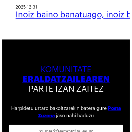
2025-12-31
Inoiz baino banatuago, inoiz 
KOMUNITATE
ERALDATZAILEAREN
PARTE IZAN ZAITEZ
Harpidetu urtaro bakoitzarekin batera gure
Posta
Zuzena
jaso nahi baduzu