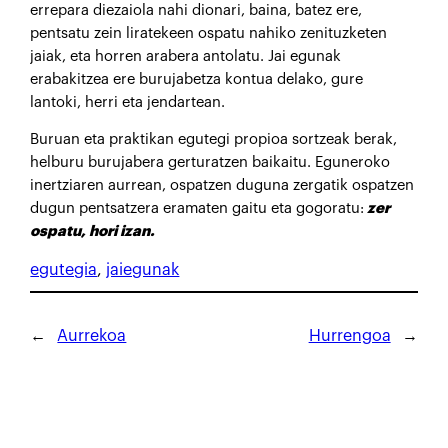
errepara diezaiola nahi dionari, baina, batez ere,
pentsatu zein liratekeen ospatu nahiko zenituzketen
jaiak, eta horren arabera antolatu. Jai egunak
erabakitzea ere burujabetza kontua delako, gure
lantoki, herri eta jendartean.
Buruan eta praktikan egutegi propioa sortzeak berak,
helburu burujabera gerturatzen baikaitu. Eguneroko
inertziaren aurrean, ospatzen duguna zergatik ospatzen
dugun pentsatzera eramaten gaitu eta gogoratu:
zer
ospatu, hori izan.
egutegia
, 
jaiegunak
←
Aurrekoa
Hurrengoa
→