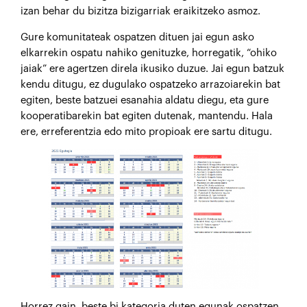
izan behar du bizitza bizigarriak eraikitzeko asmoz.
Gure komunitateak ospatzen dituen jai egun asko
elkarrekin ospatu nahiko genituzke, horregatik, “ohiko
jaiak” ere agertzen direla ikusiko duzue. Jai egun batzuk
kendu ditugu, ez dugulako ospatzeko arrazoiarekin bat
egiten, beste batzuei esanahia aldatu diegu, eta gure
kooperatibarekin bat egiten dutenak, mantendu. Hala
ere, erreferentzia edo mito propioak ere sartu ditugu.
Horrez gain, beste bi kategoria duten egunak ospatzen