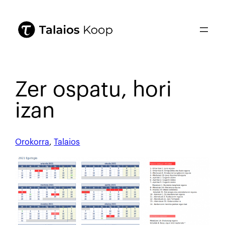
Zer ospatu, hori
izan
Orokorra
, 
Talaios