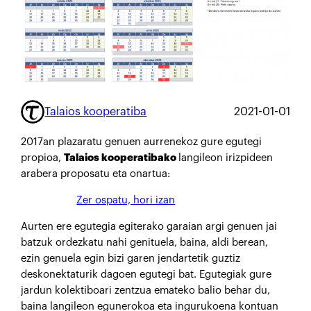
Talaios kooperatiba
2021-01-01
2017an plazaratu genuen aurrenekoz gure egutegi
propioa,
Talaios kooperatibako
langileon irizpideen
arabera proposatu eta onartua:
Zer ospatu, hori izan
Aurten ere egutegia egiterako garaian argi genuen jai
batzuk ordezkatu nahi genituela, baina, aldi berean,
ezin genuela egin bizi garen jendartetik guztiz
deskonektaturik dagoen egutegi bat. Egutegiak gure
jardun kolektiboari zentzua emateko balio behar du,
baina langileon egunerokoa eta ingurukoena kontuan