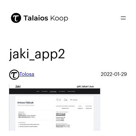
jaki_app2
Tolosa
2022-01-29