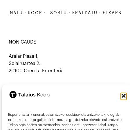
BANATU · KOOP ·
SORTU · ERALDATU · ELKARBANAT
NON GAUDE
Aralar Plaza 1,
Solairuartea 2.
20100 Orereta-Errenteria
HARREMANETARAKO
Esperientziarik onenak eskaintzeko, cookieak eta antzeko teknologiak
Mastodon
Mail
erabiltzen ditugu gailuko informazioa gordetzeko eta/edo eskuratzeko.
Teknologia horien baimenarekin, zenbait datu prozesatu ahal izango