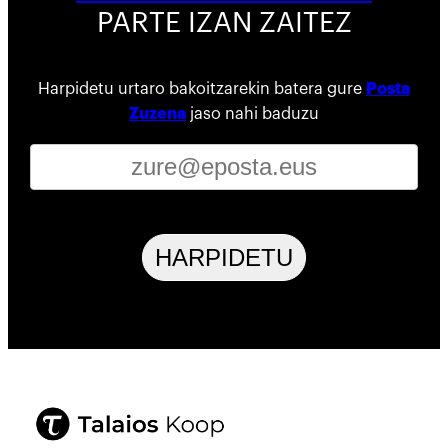
PARTE IZAN ZAITEZ
Harpidetu urtaro bakoitzarekin batera gure
Posta
Zuzena
jaso nahi baduzu
HARPIDETU