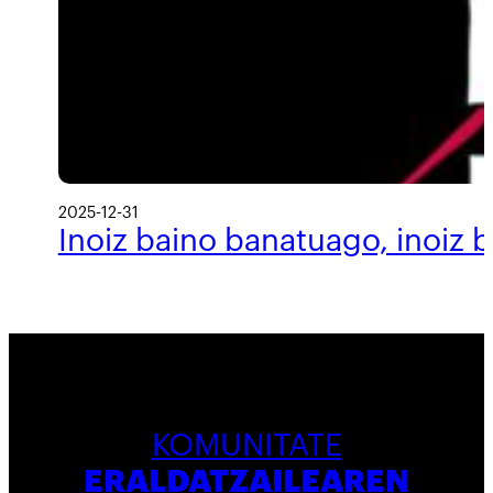
2025-12-31
Inoiz baino banatuago, inoiz 
KOMUNITATE
ERALDATZAILEAREN