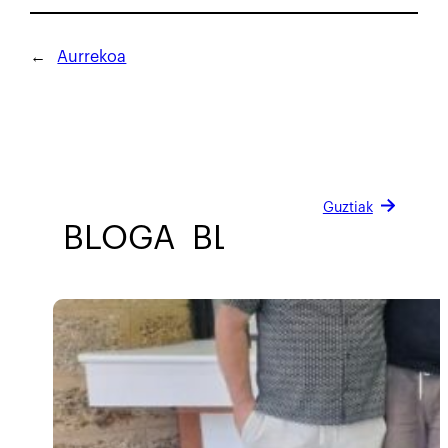
←
Aurrekoa
Guztiak
BLOGA
BLOGA
BLOGA