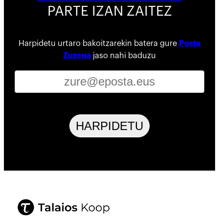
PARTE IZAN ZAITEZ
Harpidetu urtaro bakoitzarekin batera gure
Posta
Zuzena
jaso nahi baduzu
HARPIDETU