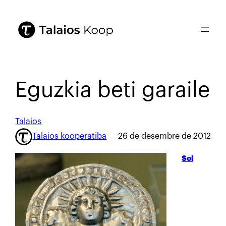
Eguzkia beti garaile
Talaios
Talaios kooperatiba
26 de desembre de 2012
Sol