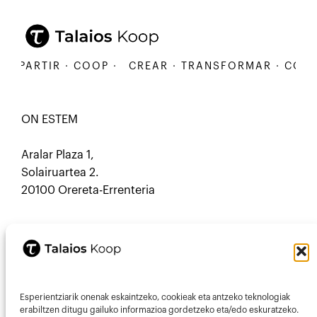
PARTIR · COOP ·
CREAR · TRANSFORMAR · COMPART
ON ESTEM
Aralar Plaza 1,
Solairuartea 2.
20100 Orereta-Errenteria
CONTACTE
Esperientziarik onenak eskaintzeko, cookieak eta antzeko teknologiak
Mastodon
Correu electrònic
erabiltzen ditugu gailuko informazioa gordetzeko eta/edo eskuratzeko.