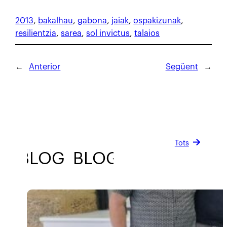
2013
, 
bakalhau
, 
gabona
, 
jaiak
, 
ospakizunak
, 
resilientzia
, 
sarea
, 
sol invictus
, 
talaios
←
Anterior
Següent
→
Tots
BLOG
BLOG
BLOG
BLOG