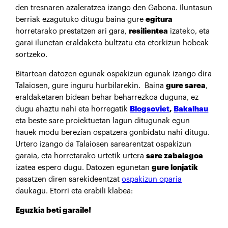
den tresnaren azaleratzea izango den Gabona. Iluntasun
berriak ezagutuko ditugu baina gure
egitura
horretarako prestatzen ari gara,
resilientea
izateko, eta
garai ilunetan eraldaketa bultzatu eta etorkizun hobeak
sortzeko.
Bitartean datozen egunak ospakizun egunak izango dira
Talaiosen, gure inguru hurbilarekin. Baina
gure sarea
,
eraldaketaren bidean behar beharrezkoa duguna, ez
dugu ahaztu nahi eta horregatik
Blogsoviet
,
Bakalhau
eta beste sare proiektuetan lagun ditugunak egun
hauek modu berezian ospatzera gonbidatu nahi ditugu.
Urtero izango da Talaiosen sarearentzat ospakizun
garaia, eta horretarako urtetik urtera
sare zabalagoa
izatea espero dugu. Datozen egunetan
gure lonjatik
pasatzen diren sarekideentzat
ospakizun oparia
daukagu. Etorri eta erabili klabea:
Eguzkia beti garaile!