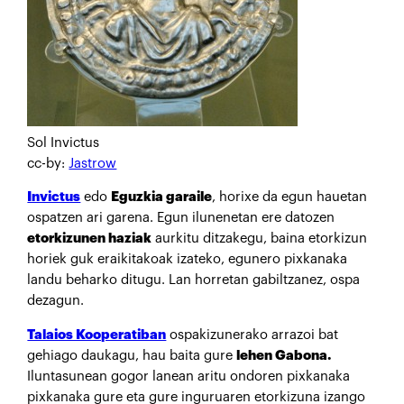
Sol Invictus
cc-by:
Jastrow
Invictus
edo
Eguzkia garaile
, horixe da egun hauetan
ospatzen ari garena. Egun ilunenetan ere datozen
etorkizunen haziak
aurkitu ditzakegu, baina etorkizun
horiek guk eraikitakoak izateko, egunero pixkanaka
landu beharko ditugu. Lan horretan gabiltzanez, ospa
dezagun.
Talaios Kooperatiban
ospakizunerako arrazoi bat
gehiago daukagu, hau baita gure
lehen Gabona.
Iluntasunean gogor lanean aritu ondoren pixkanaka
pixkanaka gure eta gure inguruaren etorkizuna izango