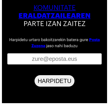
KOMUNITATE
ERALDATZAILEAREN
PARTE IZAN ZAITEZ
Harpidetu urtaro bakoitzarekin batera gure
Posta
Zuzena
jaso nahi baduzu
HARPIDETU