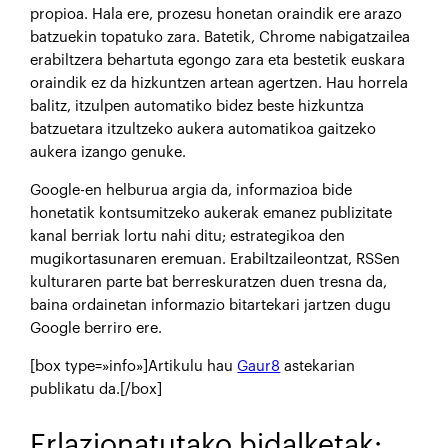
propioa. Hala ere, prozesu honetan oraindik ere arazo
batzuekin topatuko zara. Batetik, Chrome nabigatzailea
erabiltzera behartuta egongo zara eta bestetik euskara
oraindik ez da hizkuntzen artean agertzen. Hau horrela
balitz, itzulpen automatiko bidez beste hizkuntza
batzuetara itzultzeko aukera automatikoa gaitzeko
aukera izango genuke.
Google-en helburua argia da, informazioa bide
honetatik kontsumitzeko aukerak emanez publizitate
kanal berriak lortu nahi ditu; estrategikoa den
mugikortasunaren eremuan. Erabiltzaileontzat, RSSen
kulturaren parte bat berreskuratzen duen tresna da,
baina ordainetan informazio bitartekari jartzen dugu
Google berriro ere.
[box type=»info»]Artikulu hau
Gaur8
astekarian
publikatu da.[/box]
Erlazionatutako bidalketak: