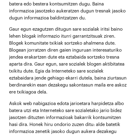
batera edo bestera kontsumitzen dugu. Baina
informazioa jasotzeko aukeratzen dugun tresnak jasoko
dugun informazioa baldintzatzen du.
Gaur egun ezagutzen ditugun sare sozialak iritsi baino
lehen blogak informazio iturri garrantzitsuak ziren.
Blogek komunitate txikiak sortzeko ahalmena dute.
Blogean jorratzen diren gaien inguruan interesaturiko
jendea erakartzen dute eta eztabaida sortzeko tresna
aparta dira. Gaur egun, sare sozialek blogen aktibitatea
txikitu dute. Egia da Interneteko sare sozialek
eztabaidara jende gehiago ekarri dutela, baina ziurtasun
berdinarekin esan dezakegu sakontasun maila ere askoz
ere txikiagoa dela.
Askok web nabigazioa edota jarioetara harpidetza albo
batera utzi eta Interneteko sare sozialetako jario bidez
jasotzen dituzten informazioak bakarrik kontsumitzen
hasi dira. Honek hiru ondorio zuzen ditu: alde batetik
informazioa zenetik jasoko dugun aukera dezakegu