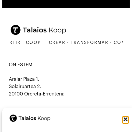
RTIR · COOP ·
CREAR · TRANSFORMAR · COMPARTIR
ON ESTEM
Aralar Plaza 1,
Solairuartea 2.
20100 Orereta-Errenteria
CONTACTE