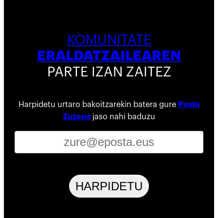
KOMUNITATE
ERALDATZAILEAREN
PARTE IZAN ZAITEZ
Harpidetu urtaro bakoitzarekin batera gure
Posta
Zuzena
jaso nahi baduzu
HARPIDETU