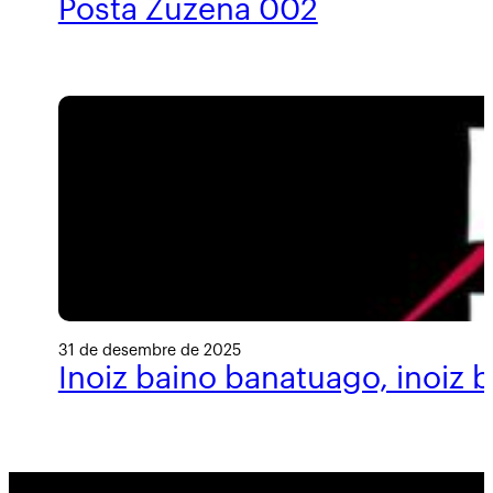
Posta Zuzena 002
31 de desembre de 2025
Inoiz baino banatuago, inoiz 