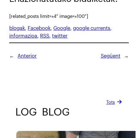
[related_posts limit=»4″ image=»100″]
blogak
, 
Facebook
, 
Google
, 
google currents
, 
informazioa
, 
RSS
, 
twitter
←
Anterior
Següent
→
Tots
BLOG
BLOG
BLOG
BLOG