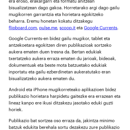
era eroso, erakargarri eta formatu anitzean
bisualizatzean dago gakoa. Horretarako argi dago gailu
mugikorren garrantzia eta horietara egokitzeko
beharra. Eremu honetan kokatu ditzakegu
flipboard.com
,
pulse.me
,
scoop.it
eta
Google Currents
.
Google Currents-en bidez gailu mugikor, tablet eta
antzekoetara egokitzen diren publikazioak sortzeko
aukera ematen duen tresna da. Bertan edukiak
txertatzeko aukera erraza ematen du jarioak, bideoak,
dokumentuak eta beste mota batzuetako edukiak
inportatu eta gailu ezberdinetan aukeratutako eran
bisualizatzeko aukera ematen du.
Android eta iPhone mugikorreteako aplikazioen bidez
publikazio horietara harpidetu gaitezke era errazean eta
lineaz kanpo ere ikusi ditzakezu jasotako eduki guzti
horiek.
Publikazio bat sortzea oso erraza da, jakintza minimo
batzuk edukita berehala sortu dezakezu zure publikazio