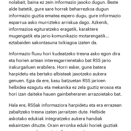
nolabait, baina ez zein informazio jasoko dugun. Beste
alde batetik, gure sare horrek beharrezkoa dugun
informazio guztia ematea espero dugu, gure informazio
esparrua asko murrizteko arriskua dago. Azkenik,
informazioa egituratzeko eragatik, karaktere
mugengatik eta jario-komunikazio motarengatik…
eztabaiden sakontasuna txikiagoa izaten da.
Informazio fluxu hori kudeatzeko tresna asko egon dira
eta horien artean interesgarrienetako bat RSS jario
irakurgailuen erabilera. Horri esker, gune batera
harpidetu eta bertako albisteak jasotzeko aukera
genuen. Egia da ere, kasu batzuetan RSS jarioen
helbidea ezagutu eta mekanika ez zela guztiz erosoa eta
hori izan daiteke hauen gainbeheraren arrazoietako bat.
Hala ere, RSSak informaziora harpidetu eta era errazean
zabaltzeko tresna izaten jarraitzen dute. Helbide
askotako edukiak integratzeko aukera handiak
eskaintzen dituzte. Orain erronka eduki horiek guztiak