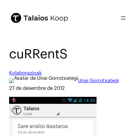
cuRRentS
Kolaborazioak
Unai Gorrotxategi
27 de desembre de 2012