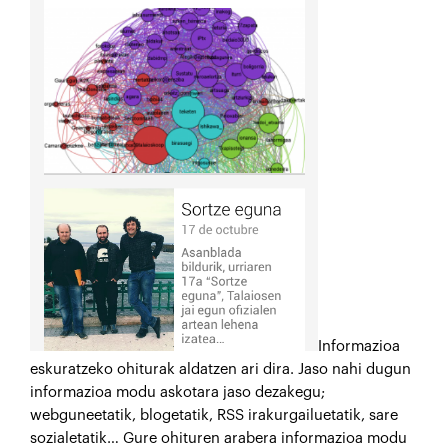
Informazioa
eskuratzeko ohiturak aldatzen ari dira. Jaso nahi dugun
informazioa modu askotara jaso dezakegu;
webguneetatik, blogetatik, RSS irakurgailuetatik, sare
sozialetatik… Gure ohituren arabera informazioa modu