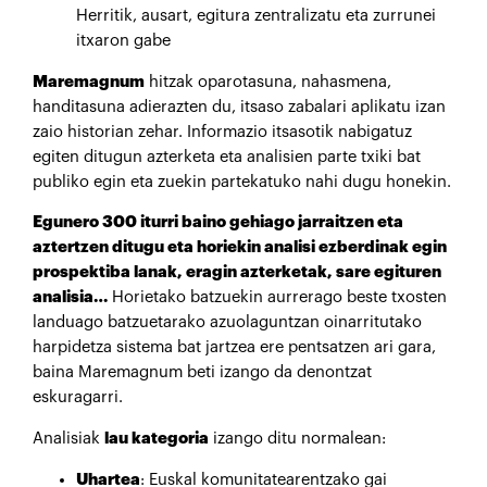
Herritik, ausart, egitura zentralizatu eta zurrunei
itxaron gabe
Maremagnum
hitzak oparotasuna, nahasmena,
handitasuna adierazten du, itsaso zabalari aplikatu izan
zaio historian zehar. Informazio itsasotik nabigatuz
egiten ditugun azterketa eta analisien parte txiki bat
publiko egin eta zuekin partekatuko nahi dugu honekin.
Egunero 300 iturri baino gehiago jarraitzen eta
aztertzen ditugu eta horiekin analisi ezberdinak egin
prospektiba lanak, eragin azterketak, sare egituren
analisia…
Horietako batzuekin aurrerago beste txosten
landuago batzuetarako azuolaguntzan oinarritutako
harpidetza sistema bat jartzea ere pentsatzen ari gara,
baina Maremagnum beti izango da denontzat
eskuragarri.
Analisiak
lau kategoria
izango ditu normalean:
Uhartea
: Euskal komunitatearentzako gai