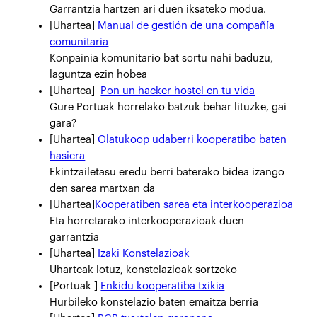
Garrantzia hartzen ari duen iksateko modua.
[Uhartea]
Manual de gestión de una compañía
comunitaria
Konpainia komunitario bat sortu nahi baduzu,
laguntza ezin hobea
[Uhartea]
Pon un hacker hostel en tu vida
Gure Portuak horrelako batzuk behar lituzke, gai
gara?
[Uhartea]
Olatukoop udaberri kooperatibo baten
hasiera
Ekintzailetasu eredu berri baterako bidea izango
den sarea martxan da
[Uhartea]
Kooperatiben sarea eta interkooperazioa
Eta horretarako interkooperazioak duen
garrantzia
[Uhartea]
Izaki Konstelazioak
Uharteak lotuz, konstelazioak sortzeko
[Portuak ]
Enkidu kooperatiba txikia
Hurbileko konstelazio baten emaitza berria