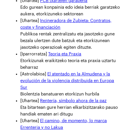
[Uhartea]
PCB txartelen garapena
Edo gurean konpainia edo ideia berriak garatzeko
aukera, etorkizuneko sektorean
[Uhartea]
Incineradora de Zubieta: Contratos,
coste y financiación
Publikoa rentak zentralizatu eta jasotzeko gune
bezala ulertzen dute batzuk eta etorkizunean
jasotzeko operazioak egiten dituzte.
[Iparrorratza]
Teoria eta Praxia
Etorkizunak eraikitzeko teoria eta praxia uztartu
beharraz
[Astrolabioa]
El atentado en la Almudena y la
evolución de la violencia distribuida en Europa
Sur
Biolentzia banatuaren etorkizun hurbila
[Uhartea]
Rentería, símbolo ahora de la paz
Eta bitartean gure herrian elkarbizitzarako pauso
handiak ematen ari ditugu
[Uhartea]
El camino, de momento, lo marca
Errenteria y no Lakua