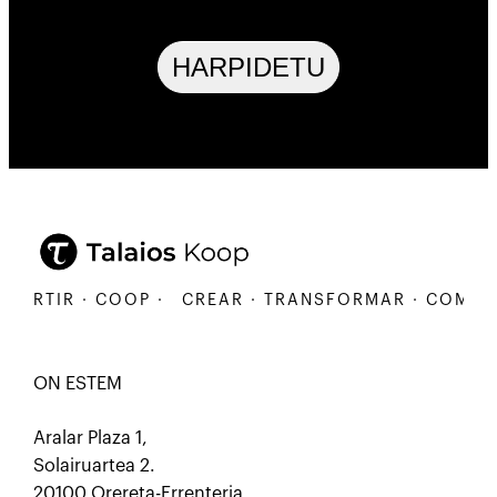
HARPIDETU
RTIR · COOP ·
CREAR · TRANSFORMAR · COMPARTIR
ON ESTEM
Aralar Plaza 1,
Solairuartea 2.
20100 Orereta-Errenteria