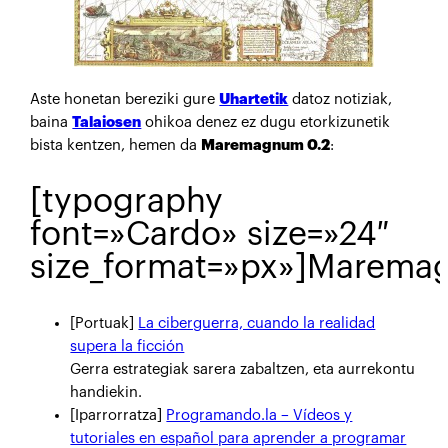
Aste honetan bereziki gure
Uhartetik
datoz notiziak,
baina
Talaiosen
ohikoa denez ez dugu etorkizunetik
bista kentzen, hemen da
Maremagnum 0.2
:
[typography
font=»Cardo» size=»24″
size_format=»px»]Marema
[Portuak]
La ciberguerra, cuando la realidad
supera la ficción
Gerra estrategiak sarera zabaltzen, eta aurrekontu
handiekin.
[Iparrorratza]
Programando.la – Vídeos y
tutoriales en español para aprender a programar