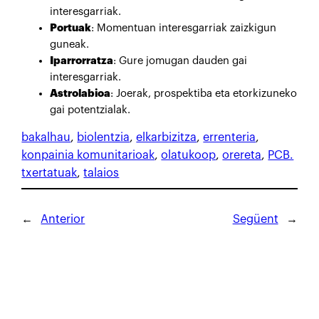
interesgarriak.
Portuak
: Momentuan interesgarriak zaizkigun
guneak.
Iparrorratza
: Gure jomugan dauden gai
interesgarriak.
Astrolabioa
: Joerak, prospektiba eta etorkizuneko
gai potentzialak.
bakalhau
, 
biolentzia
, 
elkarbizitza
, 
errenteria
, 
konpainia komunitarioak
, 
olatukoop
, 
orereta
, 
PCB.
txertatuak
, 
talaios
←
Anterior
Següent
→