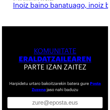
Inoiz baino banatuago, inoiz 
KOMUNITATE
ERALDATZAILEAREN
PARTE IZAN ZAITEZ
Harpidetu urtaro bakoitzarekin batera gure
Posta
Zuzena
jaso nahi baduzu