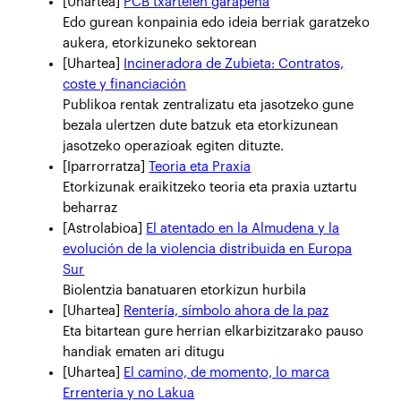
[Uhartea]
PCB txartelen garapena
Edo gurean konpainia edo ideia berriak garatzeko
aukera, etorkizuneko sektorean
[Uhartea]
Incineradora de Zubieta: Contratos,
coste y financiación
Publikoa rentak zentralizatu eta jasotzeko gune
bezala ulertzen dute batzuk eta etorkizunean
jasotzeko operazioak egiten dituzte.
[Iparrorratza]
Teoria eta Praxia
Etorkizunak eraikitzeko teoria eta praxia uztartu
beharraz
[Astrolabioa]
El atentado en la Almudena y la
evolución de la violencia distribuida en Europa
Sur
Biolentzia banatuaren etorkizun hurbila
[Uhartea]
Rentería, símbolo ahora de la paz
Eta bitartean gure herrian elkarbizitzarako pauso
handiak ematen ari ditugu
[Uhartea]
El camino, de momento, lo marca
Errenteria y no Lakua