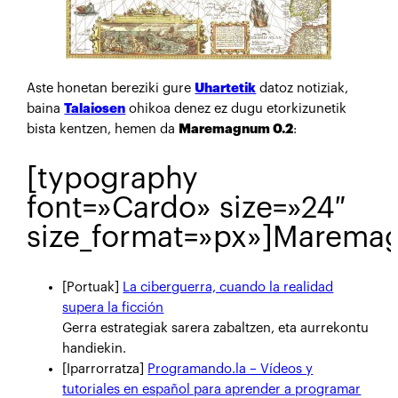
Aste honetan bereziki gure
Uhartetik
datoz notiziak,
baina
Talaiosen
ohikoa denez ez dugu etorkizunetik
bista kentzen, hemen da
Maremagnum 0.2
:
[typography
font=»Cardo» size=»24″
size_format=»px»]Marema
[Portuak]
La ciberguerra, cuando la realidad
supera la ficción
Gerra estrategiak sarera zabaltzen, eta aurrekontu
handiekin.
[Iparrorratza]
Programando.la – Vídeos y
tutoriales en español para aprender a programar