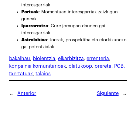
interesgarriak.
Portuak
: Momentuan interesgarriak zaizkigun
guneak.
Iparrorratza
: Gure jomugan dauden gai
interesgarriak.
Astrolabioa
: Joerak, prospektiba eta etorkizuneko
gai potentzialak.
bakalhau
, 
biolentzia
, 
elkarbizitza
, 
errenteria
, 
konpainia komunitarioak
, 
olatukoop
, 
orereta
, 
PCB.
txertatuak
, 
talaios
←
Anterior
Siguiente
→