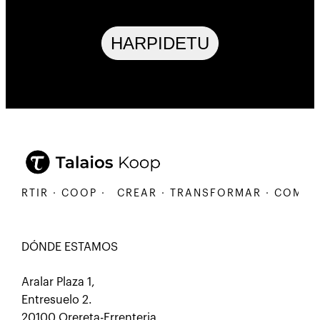
HARPIDETU
RTIR · COOP ·
CREAR · TRANSFORMAR · COMPARTIR
DÓNDE ESTAMOS
Aralar Plaza 1,
Entresuelo 2.
20100 Orereta-Errenteria