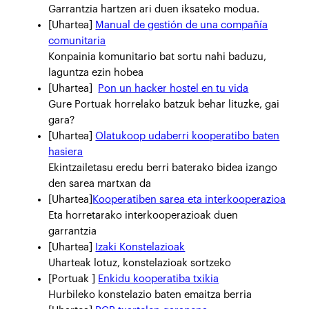
Garrantzia hartzen ari duen iksateko modua.
[Uhartea]
Manual de gestión de una compañía
comunitaria
Konpainia komunitario bat sortu nahi baduzu,
laguntza ezin hobea
[Uhartea]
Pon un hacker hostel en tu vida
Gure Portuak horrelako batzuk behar lituzke, gai
gara?
[Uhartea]
Olatukoop udaberri kooperatibo baten
hasiera
Ekintzailetasu eredu berri baterako bidea izango
den sarea martxan da
[Uhartea]
Kooperatiben sarea eta interkooperazioa
Eta horretarako interkooperazioak duen
garrantzia
[Uhartea]
Izaki Konstelazioak
Uharteak lotuz, konstelazioak sortzeko
[Portuak ]
Enkidu kooperatiba txikia
Hurbileko konstelazio baten emaitza berria