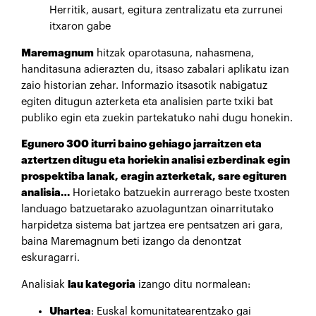
Herritik, ausart, egitura zentralizatu eta zurrunei
itxaron gabe
Maremagnum
hitzak oparotasuna, nahasmena,
handitasuna adierazten du, itsaso zabalari aplikatu izan
zaio historian zehar. Informazio itsasotik nabigatuz
egiten ditugun azterketa eta analisien parte txiki bat
publiko egin eta zuekin partekatuko nahi dugu honekin.
Egunero 300 iturri baino gehiago jarraitzen eta
aztertzen ditugu eta horiekin analisi ezberdinak egin
prospektiba lanak, eragin azterketak, sare egituren
analisia…
Horietako batzuekin aurrerago beste txosten
landuago batzuetarako azuolaguntzan oinarritutako
harpidetza sistema bat jartzea ere pentsatzen ari gara,
baina Maremagnum beti izango da denontzat
eskuragarri.
Analisiak
lau kategoria
izango ditu normalean:
Uhartea
: Euskal komunitatearentzako gai