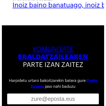
Inoiz baino banatuago, inoiz 
KOMUNITATE
ERALDATZAILEAREN
PARTE IZAN ZAITEZ
Harpidetu urtaro bakoitzarekin batera gure
Posta
Zuzena
jaso nahi baduzu