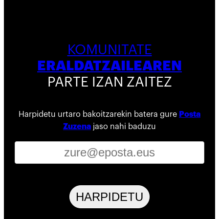
KOMUNITATE
ERALDATZAILEAREN
PARTE IZAN ZAITEZ
Harpidetu urtaro bakoitzarekin batera gure
Posta
Zuzena
jaso nahi baduzu
HARPIDETU