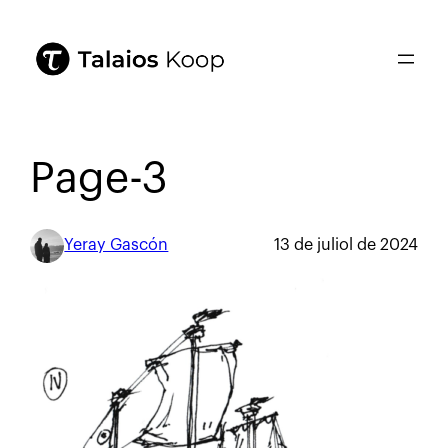
Page-3
Yeray Gascón
13 de juliol de 2024