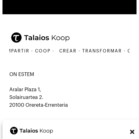
MPARTIR · COOP ·
CREAR · TRANSFORMAR · COMPA
ON ESTEM
Aralar Plaza 1,
Solairuartea 2.
20100 Orereta-Errenteria